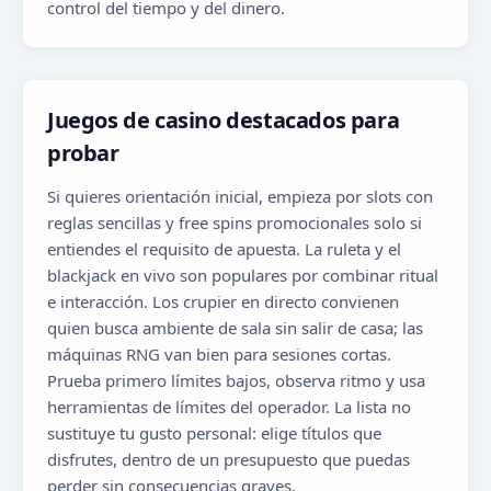
control del tiempo y del dinero.
Juegos de casino destacados para
probar
Si quieres orientación inicial, empieza por slots con
reglas sencillas y free spins promocionales solo si
entiendes el requisito de apuesta. La ruleta y el
blackjack en vivo son populares por combinar ritual
e interacción. Los crupier en directo convienen
quien busca ambiente de sala sin salir de casa; las
máquinas RNG van bien para sesiones cortas.
Prueba primero límites bajos, observa ritmo y usa
herramientas de límites del operador. La lista no
sustituye tu gusto personal: elige títulos que
disfrutes, dentro de un presupuesto que puedas
perder sin consecuencias graves.