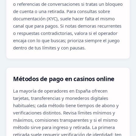
o referencias de conversaciones si tratas un bloqueo
de cuenta o una retirada. Para consultas sobre
documentación (KYC), suele hacer falta el mismo
canal que para pagos. Si notas demoras recurrentes
o respuestas contradictorias, valora si el operador
encaja con lo que buscas; prioriza siempre el juego
dentro de tus límites y con pausas.
Métodos de pago en casinos online
La mayoría de operadores en España ofrecen
tarjetas, transferencias y monederos digitales
habituales; cada método tiene tiempos de abono y
verificaciones distintos. Revisa límites mínimos y
máximos, comisiones transparentes y si el mismo
método sirve para ingreso y retirada. La primera
retirada suele requerir verificación de identidad: ten