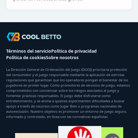
Términos del servicio
Política de privacidad
Política de cookies
Sobre nosotros
La Dirección General de Ordenación del Juego (DGOJ) prioriza la protección
del consumidor y el juego responsable mediante la aplicación de estrictas
regulaciones que garantizan que los operadores pongan el bienestar de los
jugadores en primer lugar. Como promotores de servicios de juego, estamos
comprometidos con concienciar sobre los riesgos asociados al juego y
fomentar prácticas responsables. El juego debe disfrutarse como
entretenimiento, y se anima a quienes experimenten dificultades a buscar
apoyo a través de recursos como Jugar Bien o programas nacionales de
autoexclusión. Nuestro objetivo es promover un entorno de juego seguro,
informado y controlado, en línea con las normativas españolas.