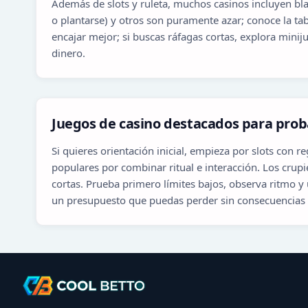
Además de slots y ruleta, muchos casinos incluyen bla
o plantarse) y otros son puramente azar; conoce la tab
encajar mejor; si buscas ráfagas cortas, explora mini
dinero.
Juegos de casino destacados para prob
Si quieres orientación inicial, empieza por slots con re
populares por combinar ritual e interacción. Los crup
cortas. Prueba primero límites bajos, observa ritmo y u
un presupuesto que puedas perder sin consecuencias 