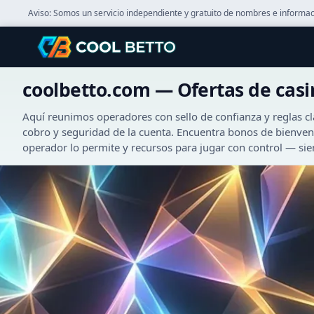
Aviso: Somos un servicio independiente y gratuito de nombres e informa
coolbetto.com — Ofertas de casi
Aquí reunimos operadores con sello de confianza y reglas c
cobro y seguridad de la cuenta. Encuentra bonos de bienveni
operador lo permite y recursos para jugar con control — si
Ofertas destacadas