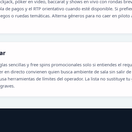
ckjack, póker en video, baccarat y shows en vivo con rondas brev
la de pagos y el RTP orientativo cuando esté disponible. Si prefie
juegos o ruedas temáticas. Alterna géneros para no caer en piloto
ar
glas sencillas y free spins promocionales solo si entiendes el requ
ier en directo convienen quien busca ambiente de sala sin salir d
sa herramientas de límites del operador. La lista no sustituye tu 
graves.