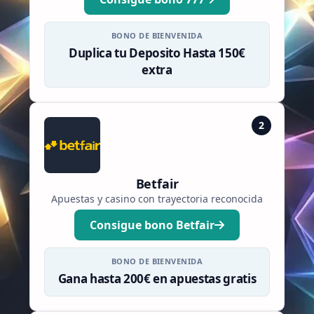
BONO DE BIENVENIDA
Duplica tu Deposito Hasta 150€
extra
2
Betfair
Apuestas y casino con trayectoria reconocida
Consigue bono Betfair
BONO DE BIENVENIDA
Gana hasta 200€ en apuestas gratis