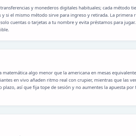
transferencias y monederos digitales habituales; cada método tie
 si el mismo método sirve para ingreso y retirada. La primera ret
solo cuentas o tarjetas a tu nombre y evita préstamos para jugar
ible.
aja matemática algo menor que la americana en mesas equivalente
iantes en vivo añaden ritmo real con crupier, mientras que las 
go plazo, así que fija tope de sesión y no aumentes la apuesta por