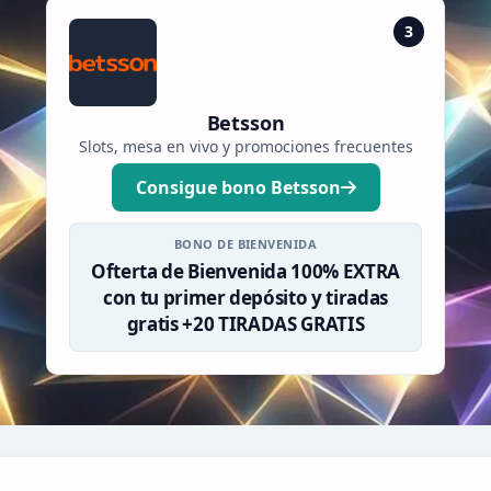
3
Betsson
Slots, mesa en vivo y promociones frecuentes
Consigue bono Betsson
BONO DE BIENVENIDA
Ofterta de Bienvenida 100% EXTRA
con tu primer depósito y tiradas
gratis +20 TIRADAS GRATIS