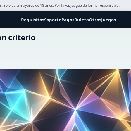
. Solo para mayores de 18 años. Por favor, juegue de forma responsable.
Requisitos
Soporte
Pagos
Ruleta
Otros
Juegos
n criterio