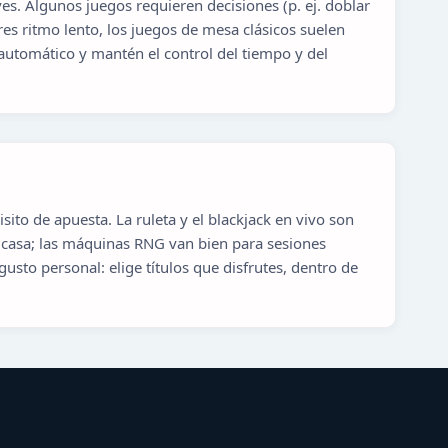
es. Algunos juegos requieren decisiones (p. ej. doblar
res ritmo lento, los juegos de mesa clásicos suelen
 automático y mantén el control del tiempo y del
isito de apuesta. La ruleta y el blackjack en vivo son
e casa; las máquinas RNG van bien para sesiones
gusto personal: elige títulos que disfrutes, dentro de