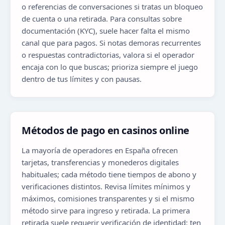
o referencias de conversaciones si tratas un bloqueo
de cuenta o una retirada. Para consultas sobre
documentación (KYC), suele hacer falta el mismo
canal que para pagos. Si notas demoras recurrentes
o respuestas contradictorias, valora si el operador
encaja con lo que buscas; prioriza siempre el juego
dentro de tus límites y con pausas.
Métodos de pago en casinos online
La mayoría de operadores en España ofrecen
tarjetas, transferencias y monederos digitales
habituales; cada método tiene tiempos de abono y
verificaciones distintos. Revisa límites mínimos y
máximos, comisiones transparentes y si el mismo
método sirve para ingreso y retirada. La primera
retirada suele requerir verificación de identidad: ten