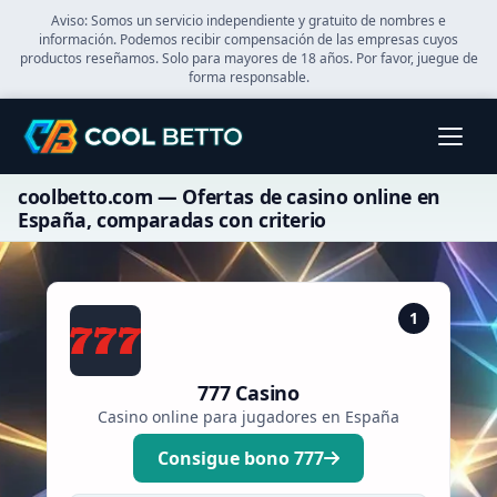
Aviso: Somos un servicio independiente y gratuito de nombres e
información. Podemos recibir compensación de las empresas cuyos
productos reseñamos. Solo para mayores de 18 años. Por favor, juegue de
forma responsable.
coolbetto.com — Ofertas de casino online en
España, comparadas con criterio
Ofertas destacadas
1
777 Casino
Casino online para jugadores en España
Consigue bono 777