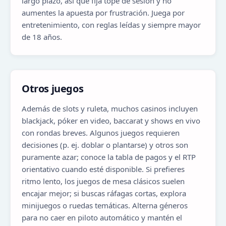
largo plazo, así que fija tope de sesión y no
aumentes la apuesta por frustración. Juega por
entretenimiento, con reglas leídas y siempre mayor
de 18 años.
Otros juegos
Además de slots y ruleta, muchos casinos incluyen
blackjack, póker en video, baccarat y shows en vivo
con rondas breves. Algunos juegos requieren
decisiones (p. ej. doblar o plantarse) y otros son
puramente azar; conoce la tabla de pagos y el RTP
orientativo cuando esté disponible. Si prefieres
ritmo lento, los juegos de mesa clásicos suelen
encajar mejor; si buscas ráfagas cortas, explora
minijuegos o ruedas temáticas. Alterna géneros
para no caer en piloto automático y mantén el