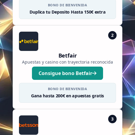
BONO DE BIENVENIDA
Duplica tu Deposito Hasta 150€ extra
2
Betfair
Apuestas y casino con trayectoria reconocida
Consigue bono Betfair
BONO DE BIENVENIDA
Gana hasta 200€ en apuestas gratis
3