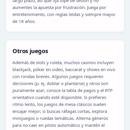
largo plazo, así que fija tope de sesión y no
aumentes la apuesta por frustración. Juega por
entretenimiento, con reglas leídas y siempre mayor
de 18 años.
Otros juegos
Además de slots y ruleta, muchos casinos incluyen
blackjack, póker en video, baccarat y shows en vivo
con rondas breves. Algunos juegos requieren
decisiones (p. ej. doblar o plantarse) y otros son
puramente azar; conoce la tabla de pagos y el RTP
orientativo cuando esté disponible. Si prefieres
ritmo lento, los juegos de mesa clásicos suelen
encajar mejor; si buscas ráfagas cortas, explora
minijuegos o ruedas temáticas. Alterna géneros
para no caer en piloto automático y mantén el