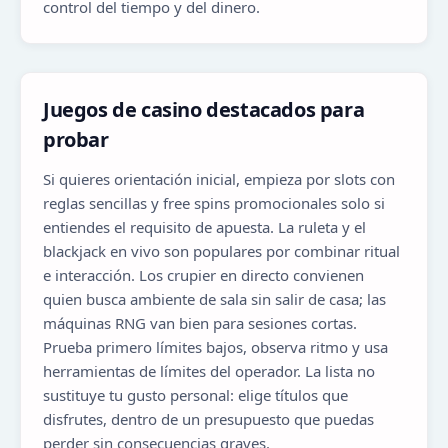
control del tiempo y del dinero.
Juegos de casino destacados para
probar
Si quieres orientación inicial, empieza por slots con
reglas sencillas y free spins promocionales solo si
entiendes el requisito de apuesta. La ruleta y el
blackjack en vivo son populares por combinar ritual
e interacción. Los crupier en directo convienen
quien busca ambiente de sala sin salir de casa; las
máquinas RNG van bien para sesiones cortas.
Prueba primero límites bajos, observa ritmo y usa
herramientas de límites del operador. La lista no
sustituye tu gusto personal: elige títulos que
disfrutes, dentro de un presupuesto que puedas
perder sin consecuencias graves.