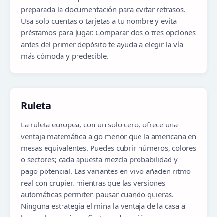
preparada la documentación para evitar retrasos.
Usa solo cuentas o tarjetas a tu nombre y evita
préstamos para jugar. Comparar dos o tres opciones
antes del primer depósito te ayuda a elegir la vía
más cómoda y predecible.
Ruleta
La ruleta europea, con un solo cero, ofrece una
ventaja matemática algo menor que la americana en
mesas equivalentes. Puedes cubrir números, colores
o sectores; cada apuesta mezcla probabilidad y
pago potencial. Las variantes en vivo añaden ritmo
real con crupier, mientras que las versiones
automáticas permiten pausar cuando quieras.
Ninguna estrategia elimina la ventaja de la casa a