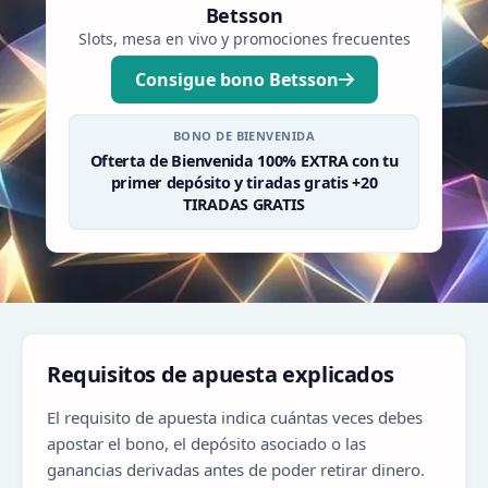
Betsson
Slots, mesa en vivo y promociones frecuentes
Consigue bono Betsson
BONO DE BIENVENIDA
Ofterta de Bienvenida 100% EXTRA con tu
primer depósito y tiradas gratis +20
TIRADAS GRATIS
Requisitos de apuesta explicados
El requisito de apuesta indica cuántas veces debes
apostar el bono, el depósito asociado o las
ganancias derivadas antes de poder retirar dinero.