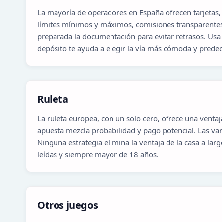
La mayoría de operadores en España ofrecen tarjetas, 
límites mínimos y máximos, comisiones transparentes y
preparada la documentación para evitar retrasos. Usa 
depósito te ayuda a elegir la vía más cómoda y predec
Ruleta
La ruleta europea, con un solo cero, ofrece una vent
apuesta mezcla probabilidad y pago potencial. Las var
Ninguna estrategia elimina la ventaja de la casa a lar
leídas y siempre mayor de 18 años.
Otros juegos