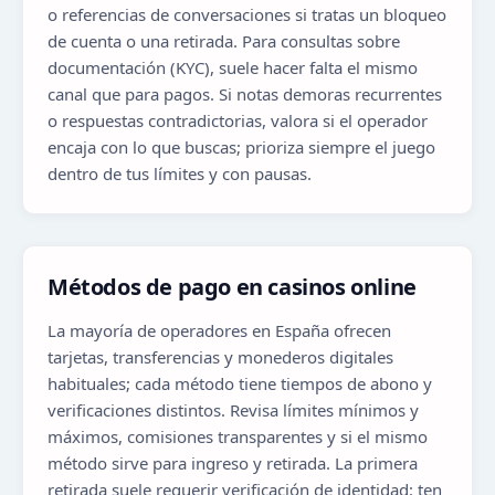
o referencias de conversaciones si tratas un bloqueo
de cuenta o una retirada. Para consultas sobre
documentación (KYC), suele hacer falta el mismo
canal que para pagos. Si notas demoras recurrentes
o respuestas contradictorias, valora si el operador
encaja con lo que buscas; prioriza siempre el juego
dentro de tus límites y con pausas.
Métodos de pago en casinos online
La mayoría de operadores en España ofrecen
tarjetas, transferencias y monederos digitales
habituales; cada método tiene tiempos de abono y
verificaciones distintos. Revisa límites mínimos y
máximos, comisiones transparentes y si el mismo
método sirve para ingreso y retirada. La primera
retirada suele requerir verificación de identidad: ten