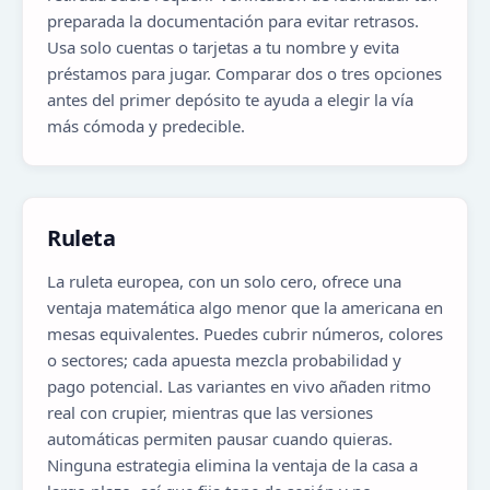
preparada la documentación para evitar retrasos.
Usa solo cuentas o tarjetas a tu nombre y evita
préstamos para jugar. Comparar dos o tres opciones
antes del primer depósito te ayuda a elegir la vía
más cómoda y predecible.
Ruleta
La ruleta europea, con un solo cero, ofrece una
ventaja matemática algo menor que la americana en
mesas equivalentes. Puedes cubrir números, colores
o sectores; cada apuesta mezcla probabilidad y
pago potencial. Las variantes en vivo añaden ritmo
real con crupier, mientras que las versiones
automáticas permiten pausar cuando quieras.
Ninguna estrategia elimina la ventaja de la casa a