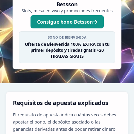
Betsson
Slots, mesa en vivo y promociones frecuentes
Consigue bono Betsson
BONO DE BIENVENIDA
Ofterta de Bienvenida 100% EXTRA con tu
primer depósito y tiradas gratis +20
TIRADAS GRATIS
Requisitos de apuesta explicados
El requisito de apuesta indica cuántas veces debes
apostar el bono, el depósito asociado o las
ganancias derivadas antes de poder retirar dinero.