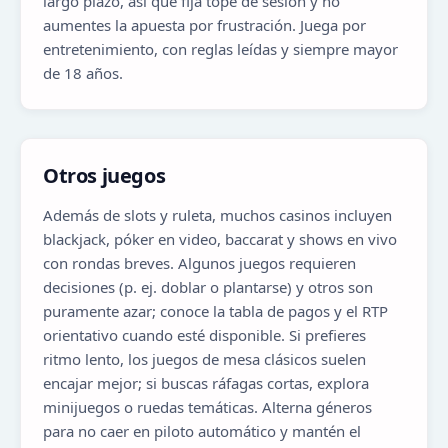
largo plazo, así que fija tope de sesión y no
aumentes la apuesta por frustración. Juega por
entretenimiento, con reglas leídas y siempre mayor
de 18 años.
Otros juegos
Además de slots y ruleta, muchos casinos incluyen
blackjack, póker en video, baccarat y shows en vivo
con rondas breves. Algunos juegos requieren
decisiones (p. ej. doblar o plantarse) y otros son
puramente azar; conoce la tabla de pagos y el RTP
orientativo cuando esté disponible. Si prefieres
ritmo lento, los juegos de mesa clásicos suelen
encajar mejor; si buscas ráfagas cortas, explora
minijuegos o ruedas temáticas. Alterna géneros
para no caer en piloto automático y mantén el