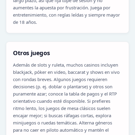
largo plazo, así que fija tope de sesión y no
aumentes la apuesta por frustración. Juega por
entretenimiento, con reglas leídas y siempre mayor
de 18 años.
Otros juegos
Además de slots y ruleta, muchos casinos incluyen
blackjack, póker en video, baccarat y shows en vivo
con rondas breves. Algunos juegos requieren
decisiones (p. ej. doblar o plantarse) y otros son
puramente azar; conoce la tabla de pagos y el RTP
orientativo cuando esté disponible. Si prefieres
ritmo lento, los juegos de mesa clásicos suelen
encajar mejor; si buscas ráfagas cortas, explora
minijuegos o ruedas temáticas. Alterna géneros
para no caer en piloto automático y mantén el