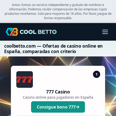
Aviso: Somos un servicio independiente y gratuito de nombres e
información. Podemos recibir compensación de las empresas cuyos
productos reseñamos. Solo para mayores de 18 años. Por favor, juegue de
forma responsable.
coolbetto.com — Ofertas de casino online en
España, comparadas con criterio
Ofertas destacadas
1
777 Casino
Casino online para jugadores en España
Consigue bono 777