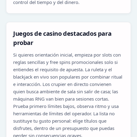
control del tiempo y del dinero.
Juegos de casino destacados para
probar
Si quieres orientación inicial, empieza por slots con
reglas sencillas y free spins promocionales solo si
entiendes el requisito de apuesta. La ruleta y el
blackjack en vivo son populares por combinar ritual
e interacción. Los crupier en directo convienen
quien busca ambiente de sala sin salir de casa; las
máquinas RNG van bien para sesiones cortas.
Prueba primero límites bajos, observa ritmo y usa
herramientas de límites del operador. La lista no
sustituye tu gusto personal: elige títulos que
disfrutes, dentro de un presupuesto que puedas
perder sin consecuencias graves.